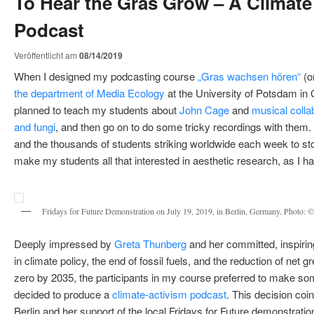
To Hear the Gras Grow – A Climate
Podcast
Veröffentlicht am
08/14/2019
When I designed my podcasting course
„Gras wachsen hören“
(o
the department of Media Ecology
at the University of Potsdam in
planned to teach my students about
John Cage
and
musical coll
and fungi
, and then go on to do some tricky recordings with them
and the thousands of students striking worldwide each week to st
make my students all that interested in aesthetic research, as I ha
Fridays for Future Demonstration on July 19, 2019, in Berlin, Germany. Photo: 
Deeply impressed by
Greta Thunberg
and her committed, inspirin
in climate policy, the end of fossil fuels, and the reduction of ne
zero by 2035, the participants in my course preferred to make s
decided to produce a
climate-activism podcast
. This decision coi
Berlin and her support of the local Fridays for Future demonstratio