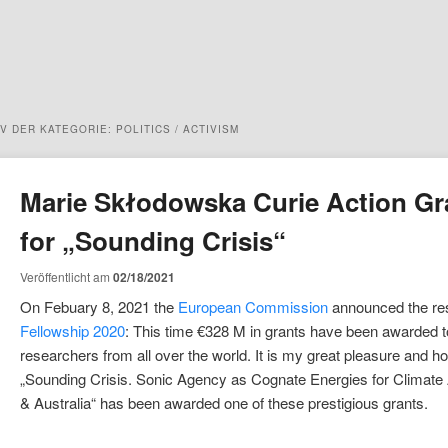
IV DER KATEGORIE:
POLITICS / ACTIVISM
Marie Skłodowska Curie Action Gr
for „Sounding Crisis“
Veröffentlicht am
02/18/2021
On Febuary 8, 2021 the
European Commission
announced the res
Fellowship 2020
: This time €328 M in grants have been awarded t
researchers from all over the world. It is my great pleasure and h
„Sounding Crisis. Sonic Agency as Cognate Energies for Climate
& Australia“ has been awarded one of these prestigious grants.
n