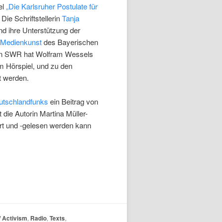
el
„Die Karlsruher Postulate für
 Die Schriftstellerin
Tanja
und ihre Unterstützung der
 Medienkunst
des Bayerischen
en SWR hat Wolfram Wessels
im Hörspiel, und zu den
 werden.
utschlandfunks
ein Beitrag von
die Autorin Martina Müller-
ört und -gelesen werden kann
 / Activism
,
Radio
,
Texts
,