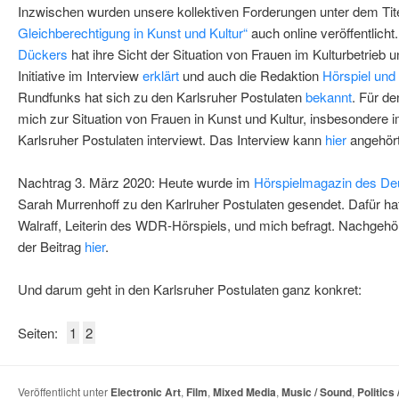
Inzwischen wurden unsere kollektiven Forderungen unter dem Tit
Gleichberechtigung in Kunst und Kultur“
auch online veröffentlicht.
Dückers
hat ihre Sicht der Situation von Frauen im Kulturbetrieb 
Initiative im Interview
erklärt
und auch die Redaktion
Hörspiel und
Rundfunks hat sich zu den Karlsruher Postulaten
bekannt
. Für d
mich zur Situation von Frauen in Kunst und Kultur, insbesondere 
Karlsruher Postulaten interviewt. Das Interview kann
hier
angehört
Nachtrag 3. März 2020: Heute wurde im
Hörspielmagazin des De
Sarah Murrenhoff zu den Karlruher Postulaten gesendet. Dafür hat 
Walraff, Leiterin des WDR-Hörspiels, und mich befragt. Nachgeh
der Beitrag
hier
.
Und darum geht in den Karlsruher Postulaten ganz konkret:
Seiten:
1
2
Veröffentlicht unter
Electronic Art
,
Film
,
Mixed Media
,
Music / Sound
,
Politics