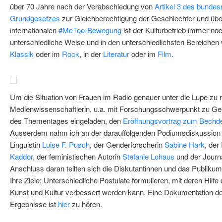
über 70 Jahre nach der Verabschiedung von
Artikel 3 des bundes
Grundgesetzes
zur Gleichberechtigung der Geschlechter und übe
internationalen
#MeToo-Bewegung
ist der Kulturbetrieb immer no
unterschiedliche Weise und in den unterschiedlichsten Bereichen w
Klassik
oder im
Rock
, in der
Literatur
oder im
Film
.
Um die Situation von Frauen im Radio genauer unter die Lupe zu 
Medienwissenschaftlerin, u.a. mit Forschungsschwerpunkt zu G
des Thementages eingeladen, den
Eröffnungsvortrag zum Bechde
Ausserdem nahm ich an der darauffolgenden Podiumsdiskussion m
Linguistin
Luise F. Pusch
, der Genderforscherin
Sabine Hark
, der
Kaddor
, der feministischen Autorin
Stefanie Lohaus
und der Journa
Anschluss daran teilten sich die Diskutantinnen und das Publikum 
Ihre Ziele: Unterschiedliche Postulate formulieren, mit deren Hilfe 
Kunst und Kultur verbessert werden kann. Eine Dokumentation 
Ergebnisse ist
hier
zu hören.