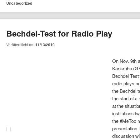
Uncategorized
Bechdel-Test for Radio Play
Veröffentlicht am
11/13/2019
On Nov. 9th a
Karlsruhe (GE
Bechdel Test 
radio plays an
the Bechdel t
the start of a
at the situati
institutions t
the #MeToo m
presentation I
discussion w