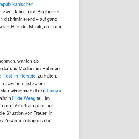
republikanischen
r zwei Jahre nach Beginn der
ch diskriminierend – auf ganz
ie z.B. in der Musik, ob in der
nehmen, war ich als
ender und Medien, im Rahmen
l-Test im Hörspiel
zu halten.
it der feministischen
 Islamwissenschaftlerin
Lamya
listin
Hilde Weeg
teil. Im
in drei Arbeitsgruppen auf.
die Situation von Frauen in
des Zusammentragens der