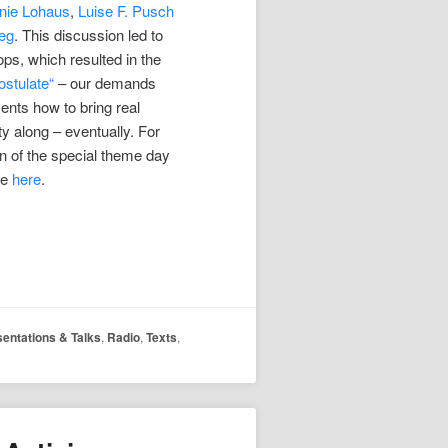
anie Lohaus
,
Luise F. Pusch
eg
. This discussion led to
ps, which resulted in the
ostulate“
– our demands
nts how to bring real
ty along – eventually. For
 of the special theme day
ee
here
.
sentations & Talks
,
Radio
,
Texts
,