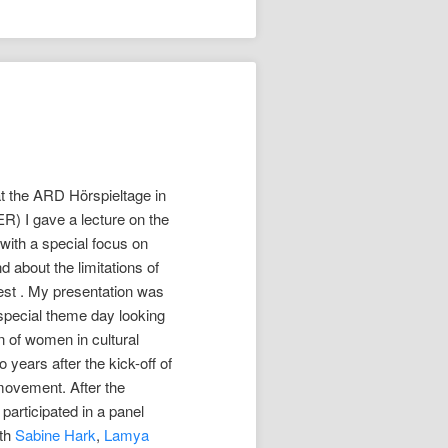
t the ARD Hörspieltage in
R) I gave a lecture on the
with a special focus on
d about the limitations of
est . My presentation was
 special theme day looking
on of women in cultural
wo years after the kick-off of
ovement. After the
 participated in a panel
ith
Sabine Hark
,
Lamya