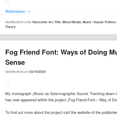
Weiterlesen
→
Veröffentlicht unter
Electronic Art
,
Film
,
Mixed Media
,
Music / Sound
,
Politics
Theory
Fog Friend Font: Ways of Doing Mu
Sense
Veröffentlicht am
02/19/2020
My monograph „Music as Seismographic Sound. Tracking down the i
has now appeared within the project „Fog Friend Font – Way of Doi
To find out more about the project visit the website of the publishe