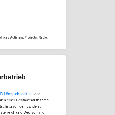
litics / Activism
,
Projects
,
Radio
,
rbetrieb
-Hörspielredaktion
der
 sich einer Bestandsaufnahme
utschsprachigen Ländern,
sterreich und Deutschland,