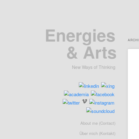
Energies
ARCH
& Arts
New Ways of Thinking
Hauptmenü
About me (Contact)
Zum
Zum
Über mich (Kontakt)
primären
sekundäre