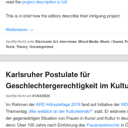
read the
project description in full
.
This is in brief how the editors descriibe their intriguing project:
Weiterlesen
→
Veröffentlicht unter
Electronic Art
,
Interviews
,
Mixed Media
,
Music / Sound
,
Po
Texts
,
Theory
,
Uncategorized
Karlsruher Postulate für
Geschlechtergerechtigkeit im Kultu
Veröffentlicht am
01/04/2020
Im Rahmen der
ARD-Hörspieltage 2019
fand auf Initiative der
WDR
Thementag
„Wie weiblich ist der Kulturbetrieb?“
statt. Er widmete
der gegenwärtigen Situation von Frauen in Kunst und Kultur in de
denn: Über 100 Jahre nach Einführung des
Frauenwahlrechts
in Ö