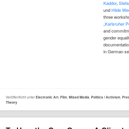
Kaddor
,
Stef
und
Hilde We
three worksho
„Karlsruher P
and commitme
gender equali
documentation
in German s
Veröffentlicht unter
Electronic Art
,
Film
,
Mixed Media
,
Politics / Activism
,
Pre
Theory