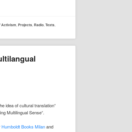
 / Activism
,
Projects
,
Radio
,
Texts
,
ltilangual
dea of cultural translation“
ng Multilingual Sense“.
r
Humboldt Books Milan
and