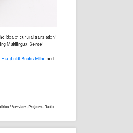
dea of cultural translation“
ng Multilingual Sense“.
r
Humboldt Books Milan
and
litics / Activism
,
Projects
,
Radio
,