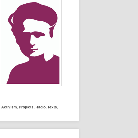
 / Activism
,
Projects
,
Radio
,
Texts
,