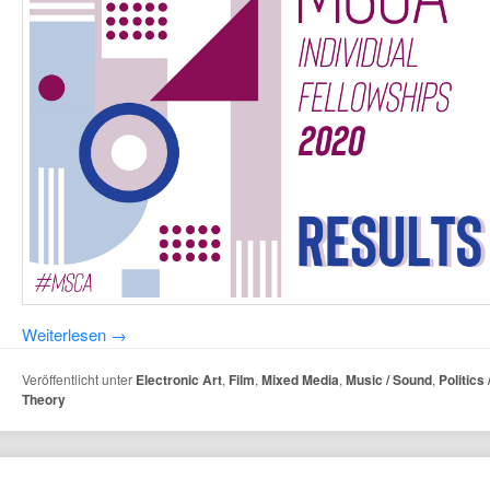
Weiterlesen
→
Veröffentlicht unter
Electronic Art
,
Film
,
Mixed Media
,
Music / Sound
,
Politics
Theory