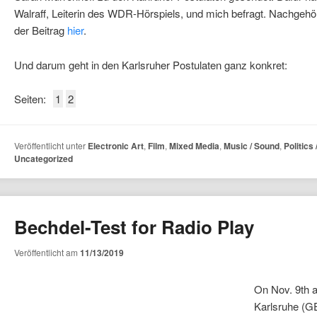
Walraff, Leiterin des WDR-Hörspiels, und mich befragt. Nachgeh
der Beitrag
hier
.
Und darum geht in den Karlsruher Postulaten ganz konkret:
Seiten:
1
2
Veröffentlicht unter
Electronic Art
,
Film
,
Mixed Media
,
Music / Sound
,
Politics
Uncategorized
Bechdel-Test for Radio Play
Veröffentlicht am
11/13/2019
On Nov. 9th a
Karlsruhe (GE