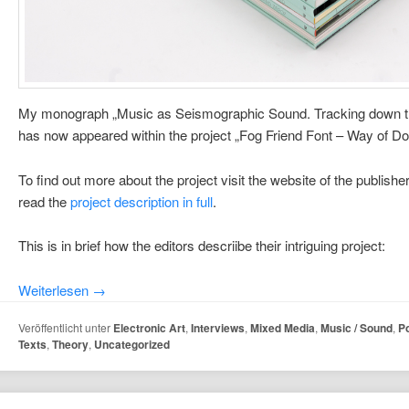
My monograph „Music as Seismographic Sound. Tracking down the i
has now appeared within the project „Fog Friend Font – Way of Doi
To find out more about the project visit the website of the publishe
read the
project description in full
.
This is in brief how the editors descriibe their intriguing project:
Weiterlesen
→
Veröffentlicht unter
Electronic Art
,
Interviews
,
Mixed Media
,
Music / Sound
,
Po
Texts
,
Theory
,
Uncategorized