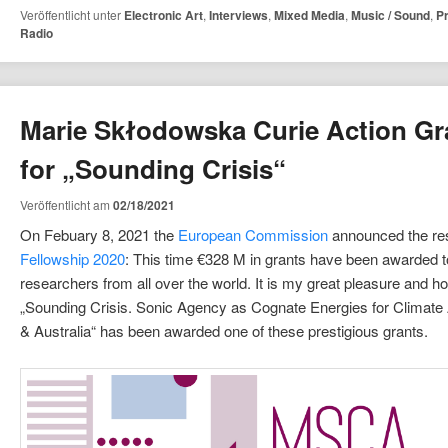
Veröffentlicht unter
Electronic Art
,
Interviews
,
Mixed Media
,
Music / Sound
,
P
n
Radio
Marie Skłodowska Curie Action Gr
for „Sounding Crisis“
Veröffentlicht am
02/18/2021
On Febuary 8, 2021 the
European Commission
announced the res
Fellowship 2020
: This time €328 M in grants have been awarded t
researchers from all over the world. It is my great pleasure and h
„Sounding Crisis. Sonic Agency as Cognate Energies for Climate
& Australia“ has been awarded one of these prestigious grants.