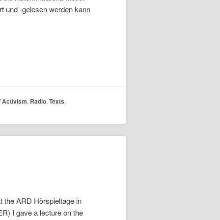
ört und -gelesen werden kann
 / Activism
,
Radio
,
Texts
,
t the ARD Hörspieltage in
R) I gave a lecture on the