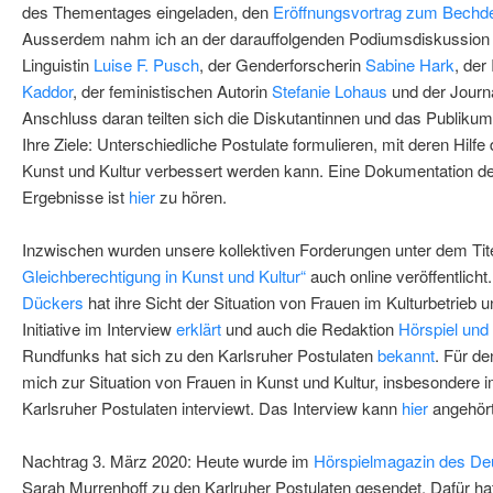
des Thementages eingeladen, den
Eröffnungsvortrag zum Bechde
Ausserdem nahm ich an der darauffolgenden Podiumsdiskussion m
Linguistin
Luise F. Pusch
, der Genderforscherin
Sabine Hark
, der
Kaddor
, der feministischen Autorin
Stefanie Lohaus
und der Journa
Anschluss daran teilten sich die Diskutantinnen und das Publikum 
Ihre Ziele: Unterschiedliche Postulate formulieren, mit deren Hilfe 
Kunst und Kultur verbessert werden kann. Eine Dokumentation 
Ergebnisse ist
hier
zu hören.
Inzwischen wurden unsere kollektiven Forderungen unter dem Tit
Gleichberechtigung in Kunst und Kultur“
auch online veröffentlicht.
Dückers
hat ihre Sicht der Situation von Frauen im Kulturbetrieb 
Initiative im Interview
erklärt
und auch die Redaktion
Hörspiel und
Rundfunks hat sich zu den Karlsruher Postulaten
bekannt
. Für d
mich zur Situation von Frauen in Kunst und Kultur, insbesondere 
Karlsruher Postulaten interviewt. Das Interview kann
hier
angehört
Nachtrag 3. März 2020: Heute wurde im
Hörspielmagazin des De
Sarah Murrenhoff zu den Karlruher Postulaten gesendet. Dafür hat 