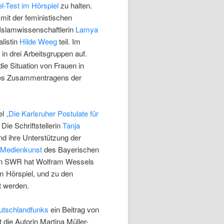
l-Test im Hörspiel
zu halten.
it der feministischen
 Islamwissenschaftlerin
Lamya
listin
Hilde Weeg
teil. Im
in drei Arbeitsgruppen auf.
die Situation von Frauen in
des Zusammentragens der
el
„Die Karlsruher Postulate für
 Die Schriftstellerin
Tanja
und ihre Unterstützung der
 Medienkunst
des Bayerischen
en SWR hat Wolfram Wessels
im Hörspiel, und zu den
 werden.
utschlandfunks
ein Beitrag von
die Autorin Martina Müller-